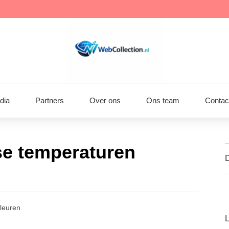
dia
Partners
Over ons​
Ons team
Contac
se temperaturen
D
kleuren
L