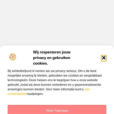
Wij respecteren jouw
privacy en gebruiken
Onze informatie
cookies.
Backlink kopen: alles wat jij moet weten om jouw website hoger te laten scoren
Verdien geld met je website: jouw gids naar online inkomsten
Bij winkeltrefpunt.nl nemen we uw privacy serieus. Om u de best
Bericht categorie
mogelijke ervaring te bieden, gebruiken we cookies en vergelijkbare
technologieën. Deze helpen ons te begrijpen hoe u onze website
gebruikt, zodat wij deze kunnen verbeteren en u gepersonaliseerde
ervaringen kunnen bieden. Voor meer informatie kunt u
ons
cookiebeleid
raadplegen.
Alles Toestaan
Website index
Cookiebeleid (EU)