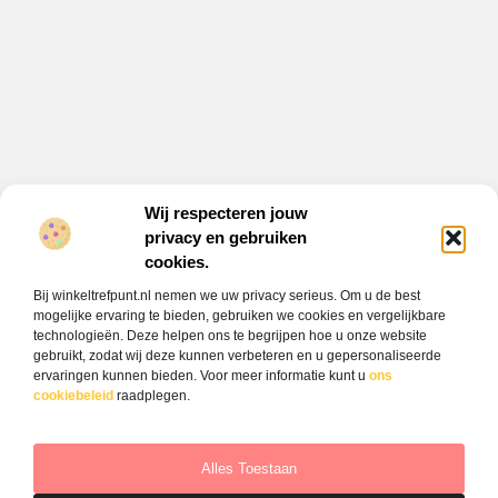
Wij respecteren jouw
privacy en gebruiken
Onze informatie
cookies.
Backlink kopen: alles wat jij moet weten om jouw website hoger te laten scoren
Verdien geld met je website: jouw gids naar online inkomsten
Bij winkeltrefpunt.nl nemen we uw privacy serieus. Om u de best
Bericht categorie
mogelijke ervaring te bieden, gebruiken we cookies en vergelijkbare
technologieën. Deze helpen ons te begrijpen hoe u onze website
gebruikt, zodat wij deze kunnen verbeteren en u gepersonaliseerde
ervaringen kunnen bieden. Voor meer informatie kunt u
ons
cookiebeleid
raadplegen.
Alles Toestaan
Website index
Cookiebeleid (EU)