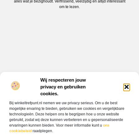
alles wat je bezighoudt. Verfrissend, veelzijdig en altijd interessant
om te lezen.
Wij respecteren jouw
privacy en gebruiken
Onze informatie
cookies.
Backlink kopen: alles wat jij moet weten om jouw website hoger te laten scoren
Verdien geld met je website: jouw gids naar online inkomsten
Bij winkeltrefpunt.nl nemen we uw privacy serieus. Om u de best
Bericht categorie
mogelijke ervaring te bieden, gebruiken we cookies en vergelijkbare
technologieën. Deze helpen ons te begrijpen hoe u onze website
gebruikt, zodat wij deze kunnen verbeteren en u gepersonaliseerde
ervaringen kunnen bieden. Voor meer informatie kunt u
ons
cookiebeleid
raadplegen.