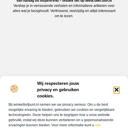
Van handig tot inspirerend – ontdek het op Webcollection.nl
Verdiep je in verrassende verhalen en informatieve artikelen over
alles wat je bezighoudt. Verfrissend, veelzijdig en altijd interessant
om te lezen.
Wij respecteren jouw
privacy en gebruiken
Onze informatie
cookies.
Backlink kopen: alles wat jij moet weten om jouw website hoger te laten scoren
Verdien geld met je website: jouw gids naar online inkomsten
Bij winkeltrefpunt.nl nemen we uw privacy serieus. Om u de best
Bericht categorie
mogelijke ervaring te bieden, gebruiken we cookies en vergelijkbare
technologieën. Deze helpen ons te begrijpen hoe u onze website
gebruikt, zodat wij deze kunnen verbeteren en u gepersonaliseerde
ervaringen kunnen bieden. Voor meer informatie kunt u
ons