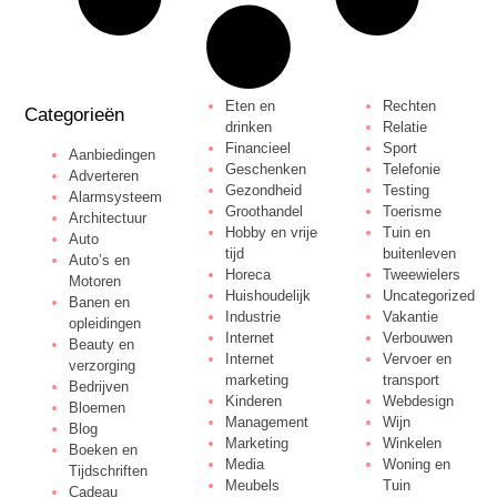
Eten en
Rechten
Categorieën
drinken
Relatie
Financieel
Sport
Aanbiedingen
Geschenken
Telefonie
Adverteren
Gezondheid
Testing
Alarmsysteem
Groothandel
Toerisme
Architectuur
Hobby en vrije
Tuin en
Auto
tijd
buitenleven
Auto’s en
Horeca
Tweewielers
Motoren
Huishoudelijk
Uncategorized
Banen en
Industrie
Vakantie
opleidingen
Internet
Verbouwen
Beauty en
Internet
Vervoer en
verzorging
marketing
transport
Bedrijven
Kinderen
Webdesign
Bloemen
Management
Wijn
Blog
Marketing
Winkelen
Boeken en
Media
Woning en
Tijdschriften
Meubels
Tuin
Cadeau