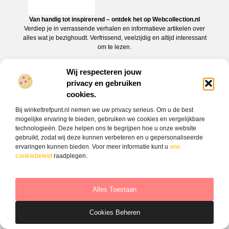
Van handig tot inspirerend – ontdek het op Webcollection.nl
Verdiep je in verrassende verhalen en informatieve artikelen over
alles wat je bezighoudt. Verfrissend, veelzijdig en altijd interessant
om te lezen.
Wij respecteren jouw
privacy en gebruiken
cookies.
Bij winkeltrefpunt.nl nemen we uw privacy serieus. Om u de best
mogelijke ervaring te bieden, gebruiken we cookies en vergelijkbare
technologieën. Deze helpen ons te begrijpen hoe u onze website
gebruikt, zodat wij deze kunnen verbeteren en u gepersonaliseerde
ervaringen kunnen bieden. Voor meer informatie kunt u
ons
cookiebeleid
raadplegen.
Onze informatie
Alles Toestaan
Backlink kopen: alles wat jij moet weten om jouw website hoger te laten scoren
Verdien geld met je website: jouw gids naar online inkomsten
Bericht categorie
Cookies Beheren